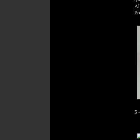
4 
Al
Pr
5 