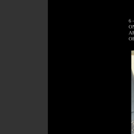
6 
ON
AR
OF