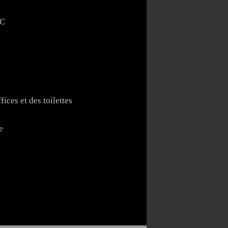
NC
ices et des toilettes
e