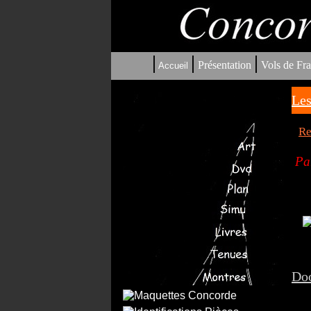
|
|
|
Présentation
Vols de Fra
Accueil
Les
Re
Par
Doo