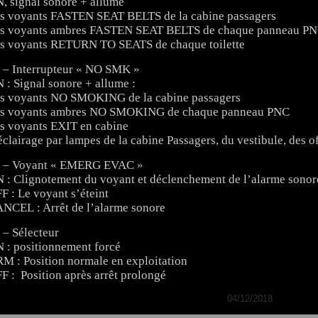
, signal sonore + allume
s voyants FASTEN SEAT BELTS de la cabine passagers
s voyants ambres FASTEN SEAT BELTS de chaque panneau P
s voyants RETURN TO SEATS de chaque toilette
 – Interrupteur « NO SMK »
 : Signal sonore + allume :
s voyants NO SMOKING de la cabine passagers
s voyants ambres NO SMOKING de chaque panneau PNC
s voyants EXIT en cabine
éclairage par lampes de la cabine Passagers, du vestibule, des off
 – Voyant « EMERG EVAC »
 : Clignotement du voyant et déclenchement de l’alarme sonor
F : Le voyant s’éteint
NCEL : Arrêt de l’alarme sonore
 – Sélecteur
 : positionnement forcé
M : Position normale en exploitation
F : Position après arrêt prolongé
04/12/2018