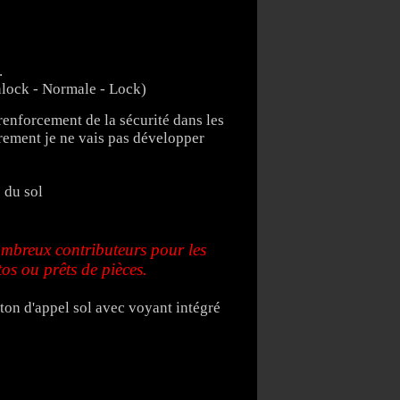
.
nlock - Normale - Lock)
 renforcement de la sécurité dans les
rement je ne vais pas développer
 du sol
mbreux contributeurs pour les
os ou prêts de pièces.
uton d'appel sol avec voyant intégré