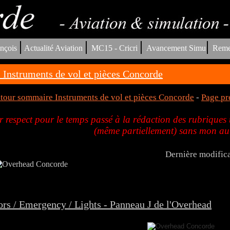
|
|
|
|
nçois
Actualité Aviation
MC15 - Cricri
Avancement Simu
Reme
 Instruments de vol et pièces Concorde
tour sommaire Instruments de vol et pièces Concorde
-
Page pr
 respect pour le temps passé à la rédaction des rubriques t
(même partiellement) sans mon au
Dernière modifica
rs / Emergency / Lights - Panneau J de l'Overhead