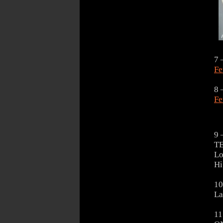
7 
Fe
8 
Fe
9 
TE
Lo
Hi
10
La
11