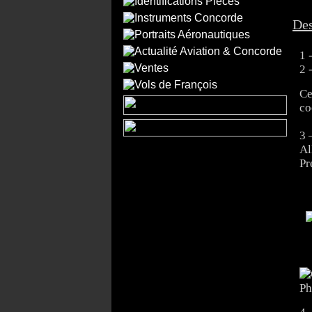
Des
1 
2 
Ce
co
3 
Al
Pr
Ph