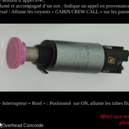
– Bouton d’appel PNC
lumé et accompagné d’un son : Indique un appel en provenanc
essé : Allume les voyants « CABIN CREW CALL » sur les pan
– Interrupteur « Roof » : Positionné sur ON, allume les tubes f
Merci aux no
phot