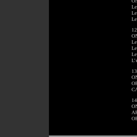
ON
Le
Le
Le
12
ON
Le
Le
Le
L’
13
ON
OF
CA
14
ON
AR
OF