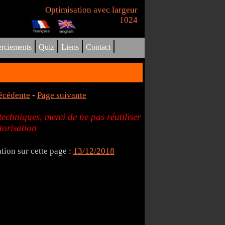
Optimisation avec largeur
1024
|
|
|
|
rciements
Quiz
Liens
Contact
écédente
-
Page suivante
echniques, merci de ne pas réutiliser
torisation
tion sur cette page :
13/12/2018